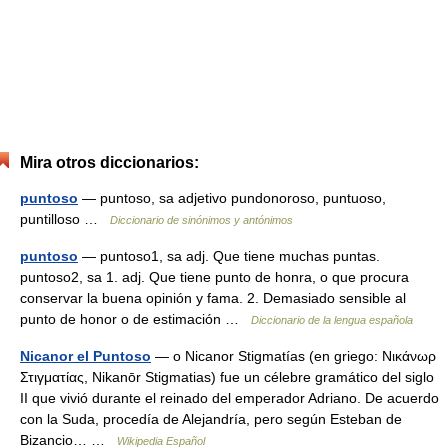
Mira otros diccionarios:
puntoso
— puntoso, sa adjetivo pundonoroso, puntuoso,
puntilloso …
Diccionario de sinónimos y antónimos
puntoso
— puntoso1, sa adj. Que tiene muchas puntas.
puntoso2, sa 1. adj. Que tiene punto de honra, o que procura
conservar la buena opinión y fama. 2. Demasiado sensible al
punto de honor o de estimación …
Diccionario de la lengua española
Nicanor el Puntoso
— o Nicanor Stigmatías (en griego: Νικάνωρ
Στιγματίας, Nikanōr Stigmatias) fue un célebre gramático del siglo
II que vivió durante el reinado del emperador Adriano. De acuerdo
con la Suda, procedía de Alejandría, pero según Esteban de
Bizancio… …
Wikipedia Español