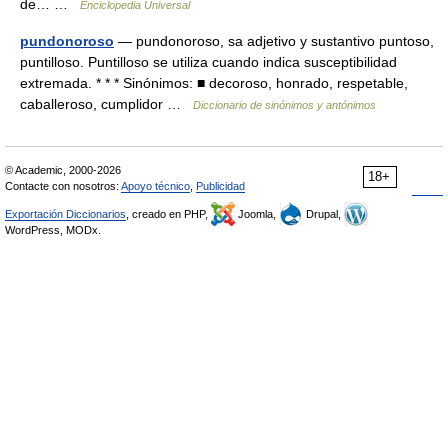
de… …
Enciclopedia Universal
pundonoroso
— pundonoroso, sa adjetivo y sustantivo puntoso,
puntilloso. Puntilloso se utiliza cuando indica susceptibilidad
extremada. * * * Sinónimos: ■ decoroso, honrado, respetable,
caballeroso, cumplidor …
Diccionario de sinónimos y antónimos
© Academic, 2000-2026
18+
Contacte con nosotros:
Apoyo técnico
,
Publicidad
Exportación Diccionarios
, creado en PHP,
Joomla,
Drupal,
WordPress, MODx.