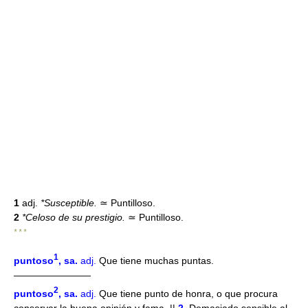
1
adj.
*Susceptible.
≃
Puntilloso.
2
*Celoso de su prestigio.
≃
Puntilloso.
* * *
1
puntoso
, sa
.
adj.
Que tiene muchas puntas.
————————
2
puntoso
, sa
.
adj.
Que tiene punto de honra, o que procura
conservar la buena opinión y fama. ||
2.
Demasiado sensible al