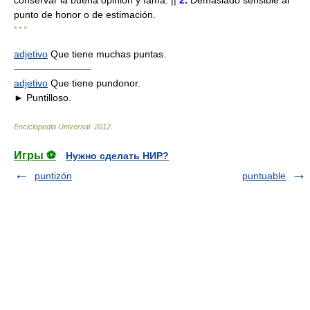
punto de honor o de estimación.
* * *
adjetivo
Que tiene muchas puntas.
————————
adjetivo
Que tiene pundonor.
► Puntilloso.
Enciclopedia Universal
.
2012
.
Игры ⚽
Нужно сделать НИР?
puntizón
puntuable