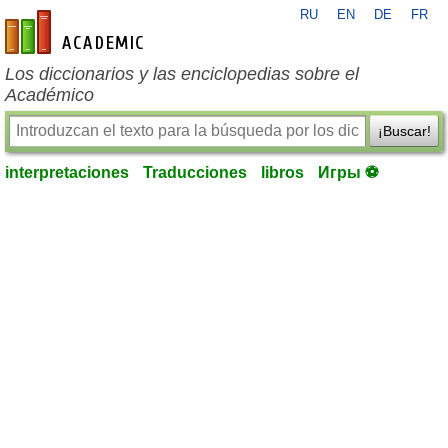
RU
EN
DE
FR
es-academic.com
Los diccionarios y las enciclopedias sobre el
Académico
¡Buscar!
interpretaciones
Traducciones
libros
Игры ⚽